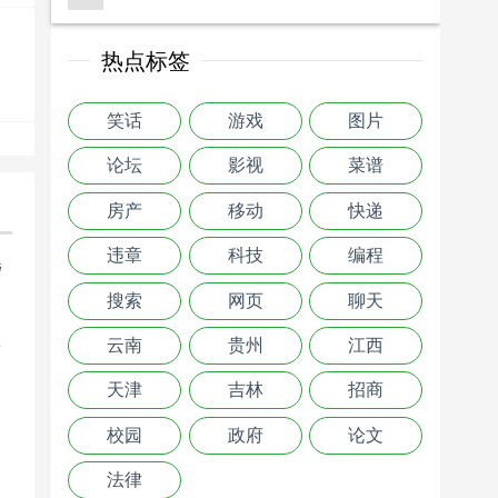
热点标签
笑话
游戏
图片
论坛
影视
菜谱
房产
移动
快递
违章
科技
编程
楼
搜索
网页
聊天
>
云南
贵州
江西
天津
吉林
招商
校园
政府
论文
法律