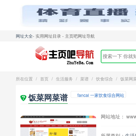
网址大全
- 实用网址目录 - 主页吧网址导航
所在位置
/
首页
/
生活服务
/
菜谱
/
饮食综合
/
饭菜网
饭菜网菜谱
fancai 一家饮食综合网站
网站地址： www.f
所属类别：
生活