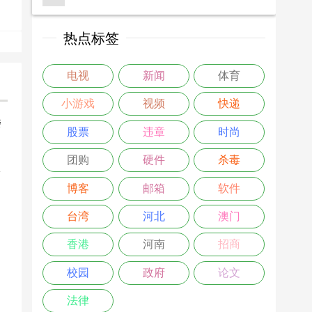
热点标签
电视
新闻
体育
小游戏
视频
快递
楼
股票
违章
时尚
>
团购
硬件
杀毒
博客
邮箱
软件
台湾
河北
澳门
香港
河南
招商
校园
政府
论文
法律