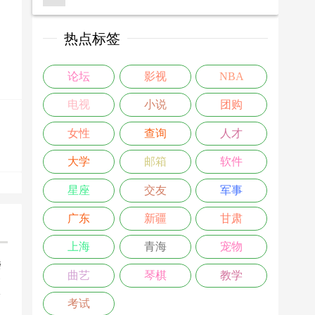
热点标签
论坛
影视
NBA
电视
小说
团购
女性
查询
人才
大学
邮箱
软件
星座
交友
军事
广东
新疆
甘肃
上海
青海
宠物
楼
曲艺
琴棋
教学
0
考试