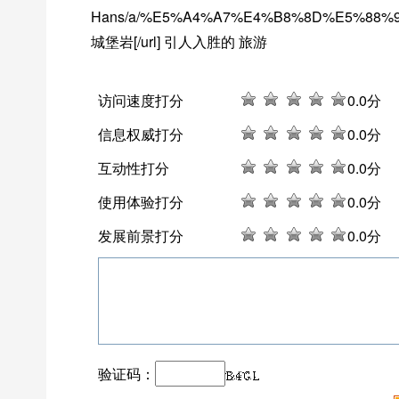
Hans/a/%E5%A4%A7%E4%B8%8D%E5%88%
城堡岩[/url] 引人入胜的 旅游
访问速度打分
0
.0分
信息权威打分
0
.0分
互动性打分
0
.0分
使用体验打分
0
.0分
发展前景打分
0
.0分
验证码：