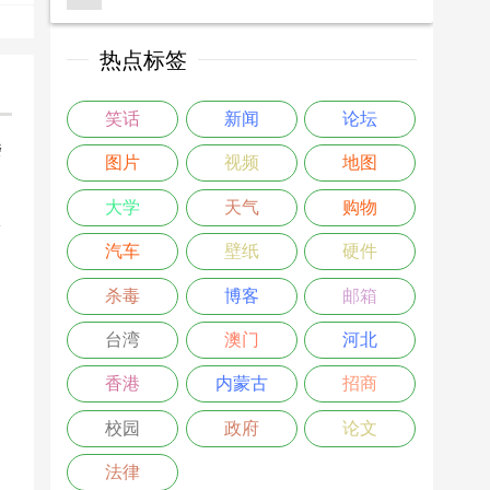
热点标签
笑话
新闻
论坛
楼
图片
视频
地图
>
大学
天气
购物
汽车
壁纸
硬件
杀毒
博客
邮箱
台湾
澳门
河北
香港
内蒙古
招商
校园
政府
论文
法律