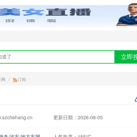
立即
行网
/
订阅
zchehang.cn
更新日期：2026-08-05
服务
/
汽车
/
地方车网
人气热度：
155℃