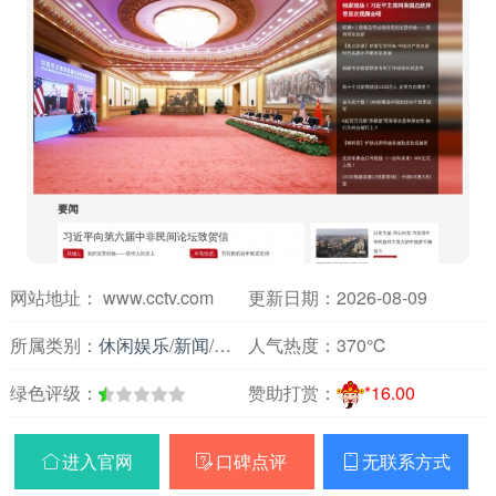
网站地址： www.cctv.com
更新日期：2026-08-09
所属类别：
休闲娱乐
/
新闻
/
主要媒体报刊
人气热度：
370℃
绿色评级：
赞助打赏：
*16.00
进入官网
口碑点评
无联系方式


