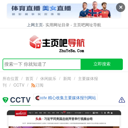
✕
上网主页
- 实用网址目录 - 主页吧网址导航
立即搜索
所在位置
/
首页
/
休闲娱乐
/
新闻
/
主要媒体报
刊
/
CCTV
/
订阅
CCTV
cctv 精心收集主要媒体报刊网站