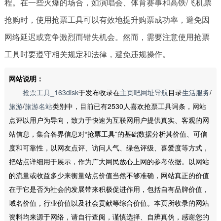
程。在一些火爆的场合，如演唱会、体育赛事和高铁/飞机票
抢购时，使用抢票工具可以有效地提升购票成功率，避免因
网络延迟或竞争激烈而错失机会。然而，需要注意使用抢票
工具时要遵守相关规定和法律，避免违规操作。
网站说明：
抢票工具_163disk
于发布收录在
主页吧网址导航
目录
生活服务
/
旅游
/
旅游名站
类别中，目前已有2530人喜欢抢票工具词条，网站
点评以用户为导向，致力于快速为互联网用户提供真实、客观的网
站信息，集合各界信息对“抢票工具”的基础数据分析其价值、可信
度和可靠性，以网友点评、访问人气、绿色评级、喜爱度等方式，
把站点详细用于展示，作为广大网民放心上网的参考依据。以网站
的流量或收益多少来衡量站点价值当然不够准确，网站真正的价值
在于它是否为社会的发展带来积极促进作用，包括自有品牌价值，
域名价值，行业价值以及社会贡献等综合价值。本页所收录的网站
资料均来源于网络，请自行查阅，谨慎选择、自辨真伪，感谢您的