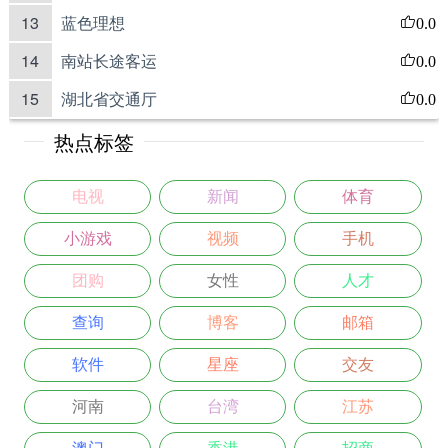
13
蓝色理想
0.0
14
南站长途客运
0.0
15
湖北省交通厅
0.0
热点标签
电视
新闻
体育
小游戏
视频
手机
团购
女性
人才
查询
博客
邮箱
软件
星座
交友
河南
台湾
江苏