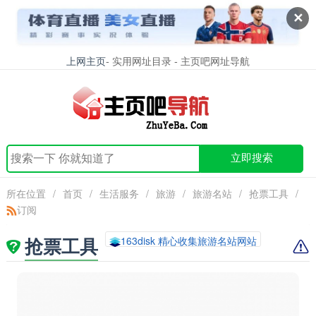
✕
上网主页
- 实用网址目录 - 主页吧网址导航
立即搜索
所在位置
/
首页
/
生活服务
/
旅游
/
旅游名站
/
抢票工具
/
订阅
抢票工具
163disk 精心收集旅游名站网站