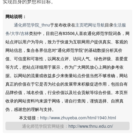
实现自身的梦想和目标。
网站说明：
通化师范学院_thnu
于发布收录在
主页吧网址导航
目录
生活服
务
/
大学
/
吉林
类别中，目前已有83506人喜欢通化师范学院词条，网
站点评以用户为导向，致力于快速为互联网用户提供真实、客观的
网站信息，集合各界信息对“通化师范学院”的基础数据分析其价
值、可信度和可靠性，以网友点评、访问人气、绿色评级、喜爱度
等方式，把站点详细用于展示，作为广大网民放心上网的参考依
据。以网站的流量或收益多少来衡量站点价值当然不够准确，网站
真正的价值在于它是否为社会的发展带来积极促进作用，包括自有
品牌价值，域名价值，行业价值以及社会贡献等综合价值。本页所
收录的网站资料均来源于网络，请自行查阅，谨慎选择、自辨真
伪，感谢您的理解与支持。
本文链接：
http://www.zhuyeba.com/html/1940.html
通化师范学院官网链接：
http://www.thnu.edu.cn/