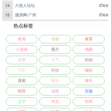
14
六安人论坛
0.0
15
搜房网-广州
0.0
热点标签
新闻
视频
体育
小游戏
图片
地图
大学
天气
购物
汽车
科技
编程
搜索
网页
聊天
陕西
福建
安徽
辽宁
河北
招商