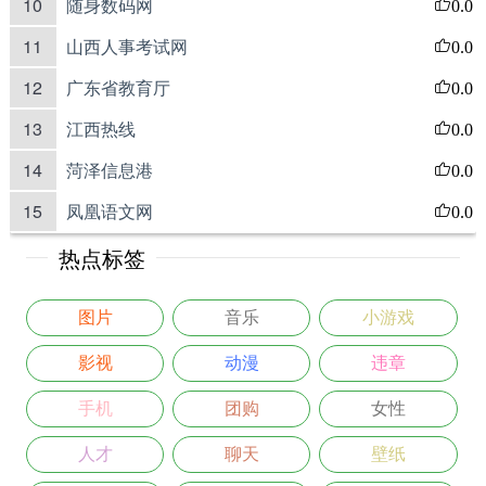
10
随身数码网
0.0
11
山西人事考试网
0.0
12
广东省教育厅
0.0
13
江西热线
0.0
14
菏泽信息港
0.0
15
凤凰语文网
0.0
热点标签
图片
音乐
小游戏
影视
动漫
违章
手机
团购
女性
人才
聊天
壁纸