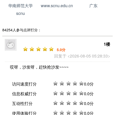
华南师范大学
www.scnu.edu.cn
广东
scnu
84254人参与点评打分：
1楼
5
.0分
回复于 <2026-08-05 05:28:33>
哎呀，沙发呀，赶快抢沙发~~~~
访问速度打分
0
.0分
信息权威打分
0
.0分
互动性打分
0
.0分
使用体验打分
0
.0分