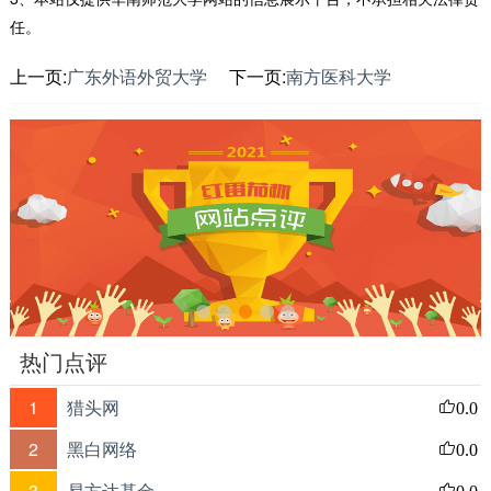
任。
上一页:
广东外语外贸大学
下一页:
南方医科大学
热门点评
1
猎头网
0.0
2
黑白网络
0.0
3
易方达基金
0.0