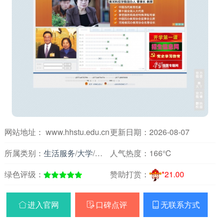
网站地址： www.hhstu.edu.cn
更新日期：2026-08-07
所属类别：
生活服务
/
大学
/
河南
人气热度：
166℃
绿色评级：
赞助打赏：
*21.00
进入官网
口碑点评
无联系方式


