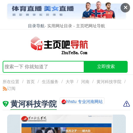
✕
目录导航
- 实用网址目录 - 主页吧网址导航
立即搜索
所在位置
/
首页
/
生活服务
/
大学
/
河南
/
黄河科技学院
/
订阅
黄河科技学院
hhstu 专业河南网站