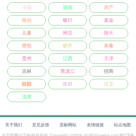
小说
游戏
房产
移动
银行
基金
儿童
网页
聊天
壁纸
硬件
杀毒
贵州
江西
天津
吉林
黑龙江
招商
校园
政府
论文
法律
关于我们
意见反馈
贡献网站
友情链接
站点地图
主页吧网址导航
版权所有 Copyright ©2009-
2026
zhuyeba.com
冀ICP备