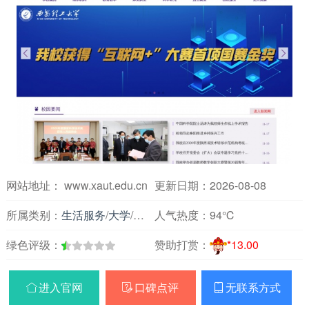
网站地址： www.xaut.edu.cn
更新日期：2026-08-08
所属类别：
生活服务
/
大学
/
陕西
人气热度：
94℃
绿色评级：
赞助打赏：
*13.00
进入官网
口碑点评
无联系方式


