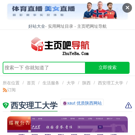
✕
好站大全
- 实用网址目录 - 主页吧网址导航
立即搜索
所在位置
/
首页
/
生活服务
/
大学
/
陕西
/
西安理工大学
/
订阅
西安理工大学
xaut 优质陕西网站