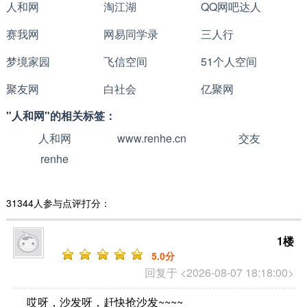
人和网
淘江湖
QQ网吧达人
赛我网
网易同学录
三人行
梦境家园
飞信空间
51个人空间
聚友网
白社会
亿聚网
"人和网"的相关标签：
人和网
www.renhe.cn
交友
renhe
31344人参与点评打分：
1楼
5
.0分
回复于 <2026-08-07 18:18:00>
哎呀，沙发呀，赶快抢沙发~~~~