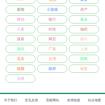
新闻
小游戏
房产
移动
银行
基金
儿童
科技
编程
搜索
网页
聊天
湖北
广东
上海
北京
台湾
招商
校园
政府
论文
法律
关于我们
意见反馈
贡献网站
友情链接
站点地图