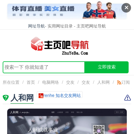
✕
网址导航
- 实用网址目录 - 主页吧网址导航
立即搜索
所在位置
/
首页
/
电脑网络
/
交友
/
交友
/
人和网
/
订阅
人和网
renhe 知名交友网站