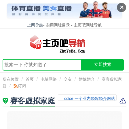
✕
上网导航
- 实用网址目录 - 主页吧网址导航
立即搜索
所在位置
/
首页
/
电脑网络
/
交友
/
婚嫁婚介
/
赛客虚拟家
庭
/
订阅
赛客虚拟家庭
ccice 一个业内婚嫁婚介网站