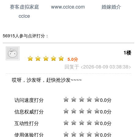
赛客虚拟家庭
www.ccice.com
婚嫁婚介
ccice
56915人参与点评打分：
1楼
5
.0分
回复于 <2026-08-09 03:38:38>
哎呀，沙发呀，赶快抢沙发~~~~
访问速度打分
0
.0分
信息权威打分
0
.0分
互动性打分
0
.0分
使用体验打分
0
.0分