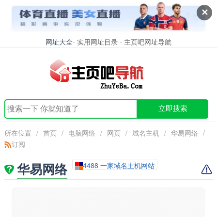
✕
网址大全
- 实用网址目录 - 主页吧网址导航
立即搜索
所在位置
/
首页
/
电脑网络
/
网页
/
域名主机
/
华易网络
/
订阅
华易网络
4488 一家域名主机网站