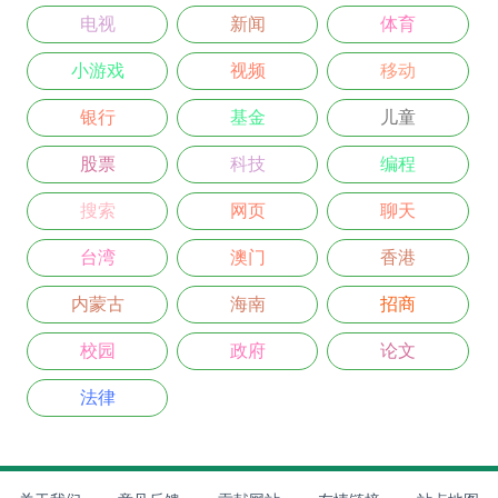
电视
新闻
体育
小游戏
视频
移动
银行
基金
儿童
股票
科技
编程
搜索
网页
聊天
台湾
澳门
香港
内蒙古
海南
招商
校园
政府
论文
法律