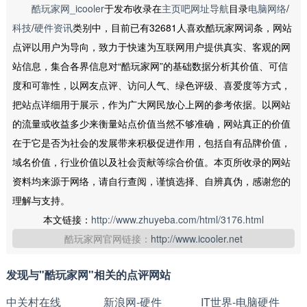
酷玩家网_icooler
于发布收录在
主页吧网址导航
目录
电脑网络
/
科技
/
硬件资讯
类别中，目前已有32681人喜欢酷玩家网词条，网站
点评以用户为导向，致力于快速为互联网用户提供真实、客观的网
站信息，集合各界信息对“酷玩家网”的基础数据分析其价值、可信
度和可靠性，以网友点评、访问人气、绿色评级、喜爱度等方式，
把站点详细用于展示，作为广大网民放心上网的参考依据。以网站
的流量或收益多少来衡量站点价值当然不够准确，网站真正的价值
在于它是否为社会的发展带来积极促进作用，包括自有品牌价值，
域名价值，行业价值以及社会贡献等综合价值。本页所收录的网站
资料均来源于网络，请自行查阅，谨慎选择、自辨真伪，感谢您的
理解与支持。
本文链接：
http://www.zhuyeba.com/html/3176.html
酷玩家网官网链接：
http://www.icooler.net
发现与"酷玩家网"相关的点评网站
中关村在线
新浪网-硬件
IT世界-电脑硬件