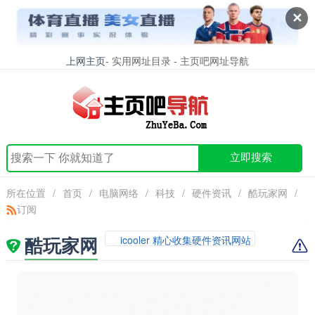
✕
上网主页
- 实用网址目录 - 主页吧网址导航
立即搜索
所在位置
/
首页
/
电脑网络
/
科技
/
硬件资讯
/
酷玩家网
/
订阅
酷玩家网
icooler 精心收集硬件资讯网站