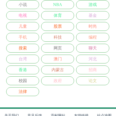
小说
NBA
游戏
电视
体育
基金
儿童
股票
时尚
手机
科技
编程
搜索
网页
聊天
台湾
澳门
河北
香港
内蒙古
招商
校园
政府
论文
法律
关于我们
意见反馈
贡献网站
友情链接
站点地图