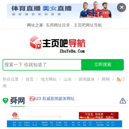
✕
网址之家
- 实用网址目录 - 主页吧网址导航
立即搜索
所在位置
/
首页
/
地方网站
/
山东
/
新闻媒体
/
舜网
/
订
阅
舜网
e23 权威新闻媒体网站