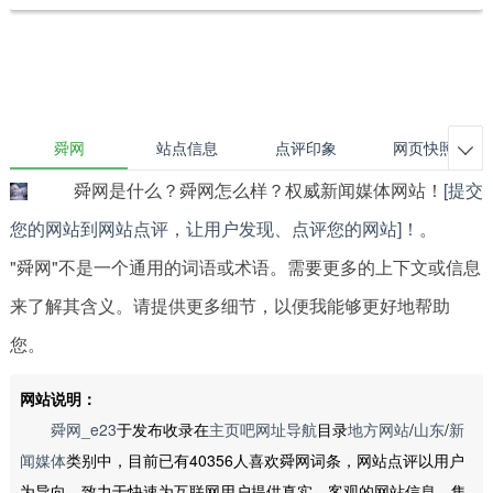
舜网
站点信息
点评印象
网页快照

舜网是什么？舜网怎么样？权威新闻媒体网站！
[提交
您的网站到网站点评，让用户发现、点评您的网站]！
。
"舜网"不是一个通用的词语或术语。需要更多的上下文或信息
来了解其含义。请提供更多细节，以便我能够更好地帮助
您。
网站说明：
舜网_e23
于发布收录在
主页吧网址导航
目录
地方网站
/
山东
/
新
闻媒体
类别中，目前已有40356人喜欢舜网词条，网站点评以用户
为导向，致力于快速为互联网用户提供真实、客观的网站信息，集