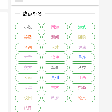
热点标签
小说
网游
游戏
楼
笑话
新闻
团购
>
查询
人才
健康
大学
软件
星座
交友
军事
科技
云南
贵州
江西
天津
吉林
招商
校园
政府
论文
法律