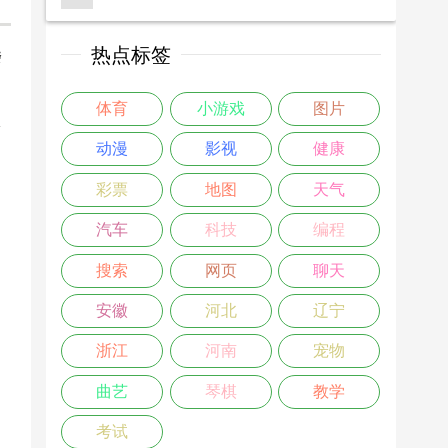
热点标签
楼
>
体育
小游戏
图片
动漫
影视
健康
彩票
地图
天气
汽车
科技
编程
搜索
网页
聊天
安徽
河北
辽宁
浙江
河南
宠物
曲艺
琴棋
教学
考试