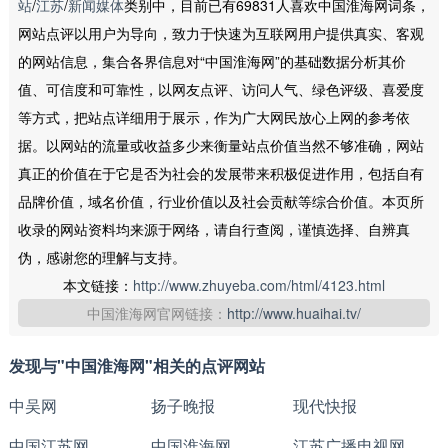
站
/
江苏
/
新闻媒体
类别中，目前已有69831人喜欢中国淮海网词条，
网站点评以用户为导向，致力于快速为互联网用户提供真实、客观
的网站信息，集合各界信息对“中国淮海网”的基础数据分析其价
值、可信度和可靠性，以网友点评、访问人气、绿色评级、喜爱度
等方式，把站点详细用于展示，作为广大网民放心上网的参考依
据。以网站的流量或收益多少来衡量站点价值当然不够准确，网站
真正的价值在于它是否为社会的发展带来积极促进作用，包括自有
品牌价值，域名价值，行业价值以及社会贡献等综合价值。本页所
收录的网站资料均来源于网络，请自行查阅，谨慎选择、自辨真
伪，感谢您的理解与支持。
本文链接：
http://www.zhuyeba.com/html/4123.html
中国淮海网官网链接：
http://www.huaihai.tv/
发现与"中国淮海网"相关的点评网站
中吴网
扬子晚报
现代快报
中国江苏网
中国淮海网
江苏广播电视网