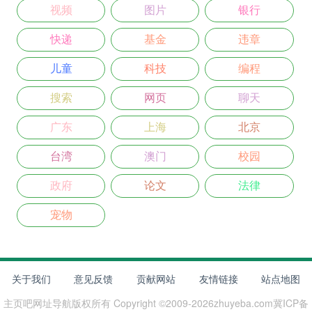
视频
图片
银行
快递
基金
违章
儿童
科技
编程
搜索
网页
聊天
广东
上海
北京
台湾
澳门
校园
政府
论文
法律
宠物
关于我们
意见反馈
贡献网站
友情链接
站点地图
主页吧网址导航
版权所有 Copyright ©2009-
2026
zhuyeba.com
冀ICP备