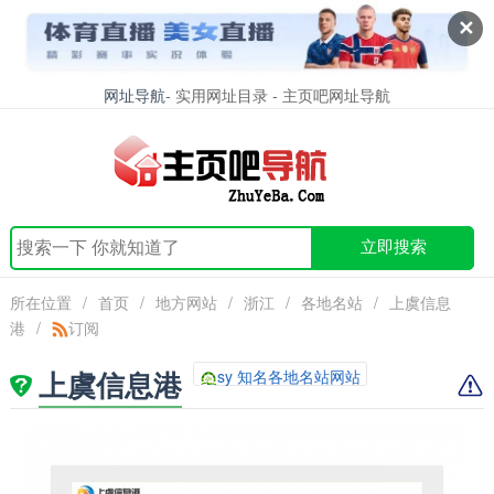
✕
网址导航
- 实用网址目录 - 主页吧网址导航
立即搜索
所在位置
/
首页
/
地方网站
/
浙江
/
各地名站
/
上虞信息
港
/
订阅
上虞信息港
sy 知名各地名站网站