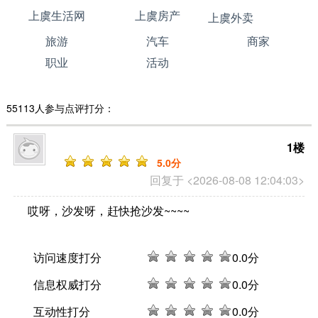
上虞生活网
上虞房产
上虞外卖
旅游
汽车
商家
职业
活动
55113人参与点评打分：
1楼
5
.0分
回复于 <2026-08-08 12:04:03>
哎呀，沙发呀，赶快抢沙发~~~~
访问速度打分
0
.0分
信息权威打分
0
.0分
互动性打分
0
.0分