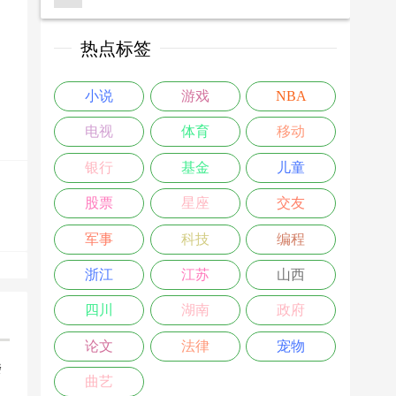
热点标签
小说
游戏
NBA
电视
体育
移动
银行
基金
儿童
股票
星座
交友
军事
科技
编程
浙江
江苏
山西
四川
湖南
政府
论文
法律
宠物
楼
曲艺