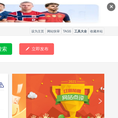
✕
设为主页
网站快审
TAGS
工具大全
收藏本站
搜索

立即发布
<
>