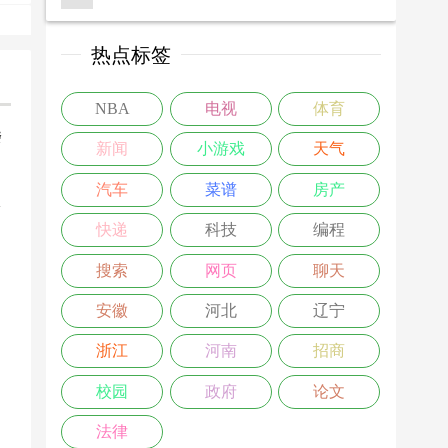
热点标签
NBA
电视
体育
楼
新闻
小游戏
天气
>
汽车
菜谱
房产
快递
科技
编程
搜索
网页
聊天
安徽
河北
辽宁
浙江
河南
招商
校园
政府
论文
法律