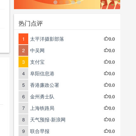
热门点评
1
太平洋摄影部落
0.0
2
中吴网
0.0
3
支付宝
0.0
4
阜阳信息港
0.0
5
香港廉政公署
0.0
6
金州勇士队
0.0
7
上海铁路局
0.0
8
天气预报-新浪网
0.0
9
联合早报
0.0