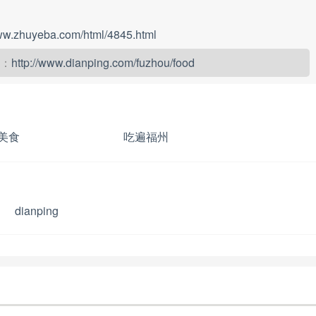
www.zhuyeba.com/html/4845.html
：
http://www.dianping.com/fuzhou/food
美食
吃遍福州
物
dianping