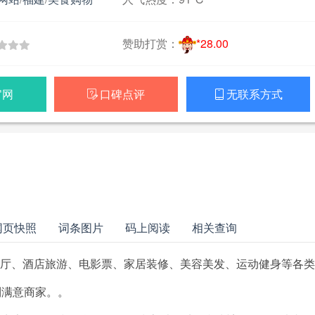
赞助打赏：
*28.00
官网
口碑点评
无联系方式


网页快照
词条图片
码上阅读
相关查询
餐厅、酒店旅游、电影票、家居装修、美容美发、运动健身等各类
到满意商家。。