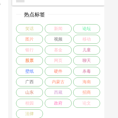
楼
热点标签
>
笑话
新闻
论坛
图片
视频
移动
银行
基金
儿童
股票
网页
聊天
壁纸
硬件
杀毒
广西
内蒙古
海南
山东
西藏
招商
校园
政府
论文
法律