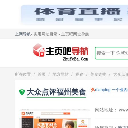
上网导航
- 实用网址目录 - 主页吧网址导航
所在位置
/
首页
/
地方网站
/
福建
/
美食购物
/
大众点
大众点评福州美食
dianping 一个
网站地址： www.d
所属类别：
地方