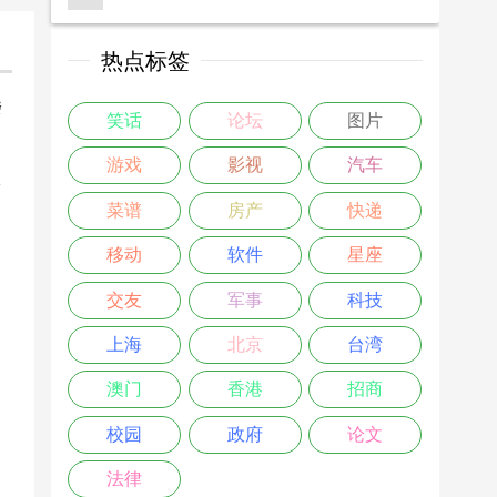
热点标签
楼
笑话
论坛
图片
>
游戏
影视
汽车
菜谱
房产
快递
移动
软件
星座
交友
军事
科技
上海
北京
台湾
澳门
香港
招商
校园
政府
论文
法律