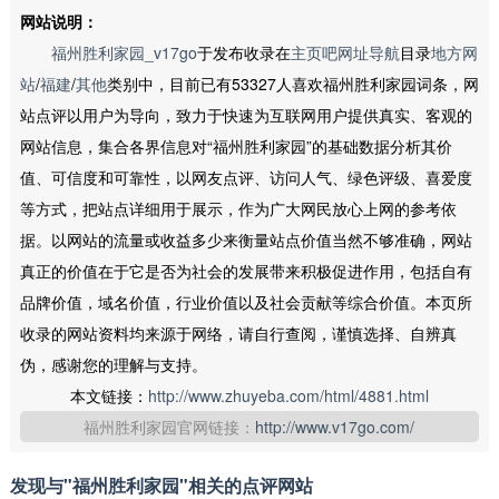
网站说明：
福州胜利家园_v17go
于发布收录在
主页吧网址导航
目录
地方网
站
/
福建
/
其他
类别中，目前已有53327人喜欢福州胜利家园词条，网
站点评以用户为导向，致力于快速为互联网用户提供真实、客观的
网站信息，集合各界信息对“福州胜利家园”的基础数据分析其价
值、可信度和可靠性，以网友点评、访问人气、绿色评级、喜爱度
等方式，把站点详细用于展示，作为广大网民放心上网的参考依
据。以网站的流量或收益多少来衡量站点价值当然不够准确，网站
真正的价值在于它是否为社会的发展带来积极促进作用，包括自有
品牌价值，域名价值，行业价值以及社会贡献等综合价值。本页所
收录的网站资料均来源于网络，请自行查阅，谨慎选择、自辨真
伪，感谢您的理解与支持。
本文链接：
http://www.zhuyeba.com/html/4881.html
福州胜利家园官网链接：
http://www.v17go.com/
发现与"福州胜利家园"相关的点评网站