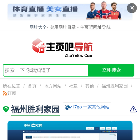
✕
网址大全
- 实用网址目录 - 主页吧网址导航
立即搜索
所在位置
/
首页
/
地方网站
/
福建
/
其他
/
福州胜利家园
/
订阅
福州胜利家园
v17go 一家其他网站