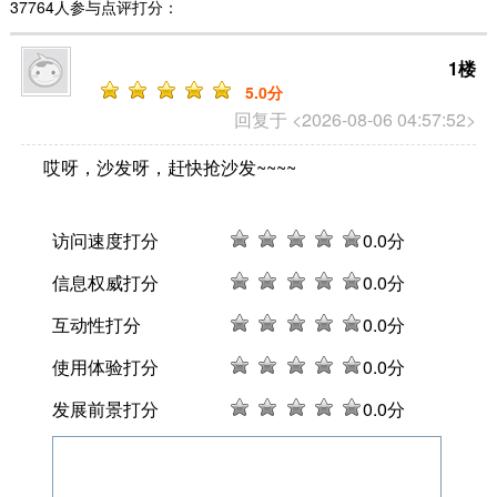
37764人参与点评打分：
1楼
5
.0分
回复于 <2026-08-06 04:57:52>
哎呀，沙发呀，赶快抢沙发~~~~
访问速度打分
0
.0分
信息权威打分
0
.0分
互动性打分
0
.0分
使用体验打分
0
.0分
发展前景打分
0
.0分