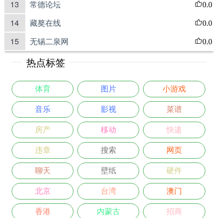
13
常德论坛
0.0
14
藏獒在线
0.0
15
无锡二泉网
0.0
热点标签
体育
图片
小游戏
音乐
影视
菜谱
房产
移动
快递
违章
搜索
网页
聊天
壁纸
硬件
北京
台湾
澳门
香港
内蒙古
招商