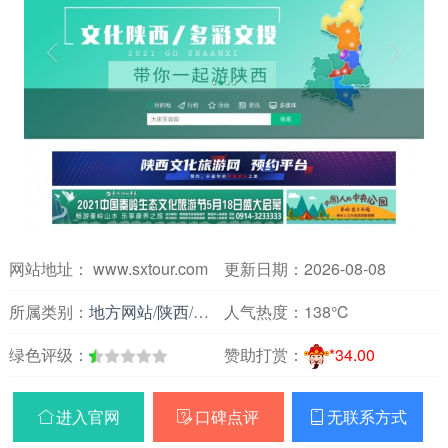
网站地址： www.sxtour.com
更新日期：2026-08-08
所属类别：
地方网站
/
陕西
/
旅游网址
人气热度：
138℃
绿色评级：
赞助打赏：
*34.00
进入官网
口碑点评
无联系方式


