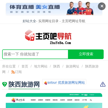
✕
好站大全
- 实用网址目录 - 主页吧网址导航
立即搜索
所在位置
/
首页
/
地方网站
/
陕西
/
旅游网址
/
陕西旅游
网
/
订阅
陕西旅游网
sxtour 优质旅游网址网站