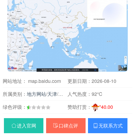
网站地址： map.baidu.com
更新日期：2026-08-10
所属类别：
地方网站
/
天津
/
交通
人气热度：
92℃
绿色评级：
赞助打赏：
*40.00
进入官网
口碑点评
无联系方式


