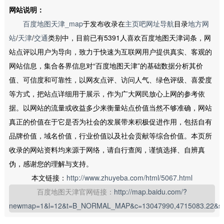
网站说明：
百度地图天津_map
于发布收录在
主页吧网址导航
目录
地方网
站
/
天津
/
交通
类别中，目前已有5391人喜欢百度地图天津词条，网
站点评以用户为导向，致力于快速为互联网用户提供真实、客观的
网站信息，集合各界信息对“百度地图天津”的基础数据分析其价
值、可信度和可靠性，以网友点评、访问人气、绿色评级、喜爱度
等方式，把站点详细用于展示，作为广大网民放心上网的参考依
据。以网站的流量或收益多少来衡量站点价值当然不够准确，网站
真正的价值在于它是否为社会的发展带来积极促进作用，包括自有
品牌价值，域名价值，行业价值以及社会贡献等综合价值。本页所
收录的网站资料均来源于网络，请自行查阅，谨慎选择、自辨真
伪，感谢您的理解与支持。
本文链接：
http://www.zhuyeba.com/html/5067.html
百度地图天津官网链接：
http://map.baidu.com/?
newmap=1&l=12&t=B_NORMAL_MAP&c=13047990,4715083.22