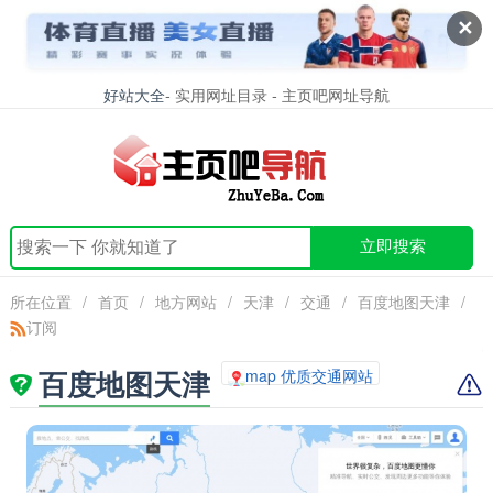
✕
好站大全
- 实用网址目录 - 主页吧网址导航
立即搜索
所在位置
/
首页
/
地方网站
/
天津
/
交通
/
百度地图天津
/
订阅
百度地图天津
map 优质交通网站