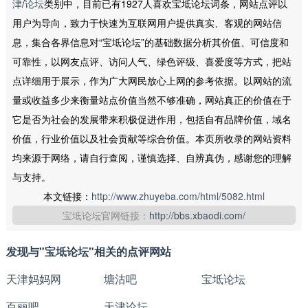
津
/
论坛
类别中，目前已有1927人喜欢宝坻论坛词条，网站点评以
用户为导向，致力于快速为互联网用户提供真实、客观的网站信
息，集合各界信息对“宝坻论坛”的基础数据分析其价值、可信度和
可靠性，以网友点评、访问人气、绿色评级、喜爱度等方式，把站
点详细用于展示，作为广大网民放心上网的参考依据。以网站的流
量或收益多少来衡量站点价值当然不够准确，网站真正的价值在于
它是否为社会的发展带来积极促进作用，包括自有品牌价值，域名
价值，行业价值以及社会贡献等综合价值。本页所收录的网站资料
均来源于网络，请自行查阅，谨慎选择、自辨真伪，感谢您的理解
与支持。
本文链接：
http://www.zhuyeba.com/html/5082.html
宝坻论坛官网链接：
http://bbs.xbaodi.com/
发现与"宝坻论坛"相关的点评网站
天津妈妈网
塘沽吧
宝坻论坛
百丽吧
天津论坛