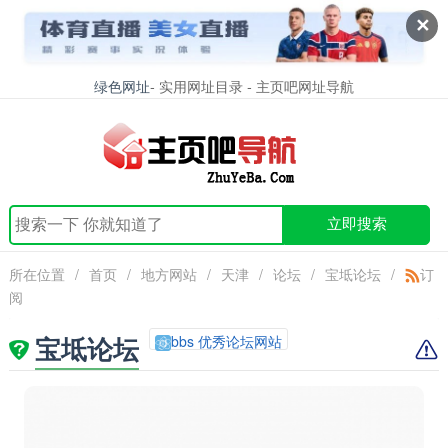
✕
绿色网址
- 实用网址目录 - 主页吧网址导航
立即搜索
所在位置
/
首页
/
地方网站
/
天津
/
论坛
/
宝坻论坛
/
订
阅
宝坻论坛
bbs 优秀论坛网站