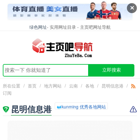
✕
绿色网址
- 实用网址目录 - 主页吧网址导航
立即搜索
所在位置
/
首页
/
地方网站
/
云南
/
各地
/
昆明信息港
/
订阅
昆明信息港
kunming 优秀各地网站