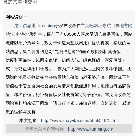
息的共享和交流。
网站说明：
昆明信息港_kunming
于发布收录在
主页吧网址导航
目录
地方网
站
/
云南
/
各地
类别中，目前已有68368人喜欢昆明信息港词条，网站
点评以用户为导向，致力于快速为互联网用户提供真实、客观的网
站信息，集合各界信息对“昆明信息港”的基础数据分析其价值、可
信度和可靠性，以网友点评、访问人气、绿色评级、喜爱度等方
式，把站点详细用于展示，作为广大网民放心上网的参考依据。以
网站的流量或收益多少来衡量站点价值当然不够准确，网站真正的
价值在于它是否为社会的发展带来积极促进作用，包括自有品牌价
值，域名价值，行业价值以及社会贡献等综合价值。本页所收录的
网站资料均来源于网络，请自行查阅，谨慎选择、自辨真伪，感谢
您的理解与支持。
本文链接：
http://www.zhuyeba.com/html/5182.html
昆明信息港官网链接：
http://www.kunming.cn/