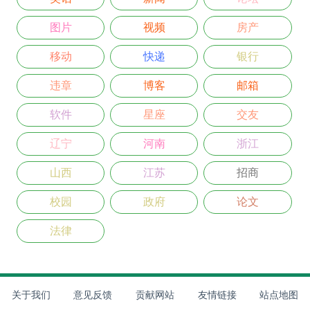
图片
视频
房产
移动
快递
银行
违章
博客
邮箱
软件
星座
交友
辽宁
河南
浙江
山西
江苏
招商
校园
政府
论文
法律
关于我们
意见反馈
贡献网站
友情链接
站点地图