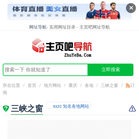
✕
网址导航
- 实用网址目录 - 主页吧网址导航
立即搜索
所在位置
/
首页
/
地方网站
/
重庆
/
各地
/
三峡之窗
/
订
阅
三峡之窗
sxzc 知名各地网站