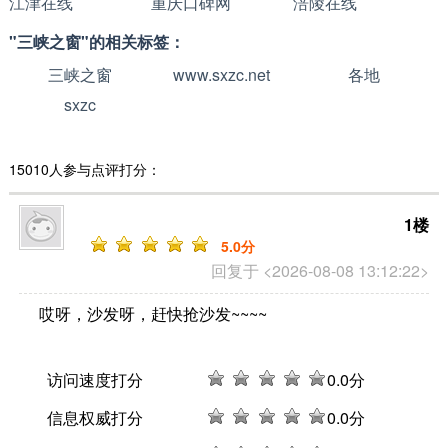
江津在线
重庆口碑网
涪陵在线
"三峡之窗"的相关标签：
三峡之窗
www.sxzc.net
各地
sxzc
15010人参与点评打分：
1楼
5
.0分
回复于 <2026-08-08 13:12:22>
哎呀，沙发呀，赶快抢沙发~~~~
访问速度打分
0
.0分
信息权威打分
0
.0分