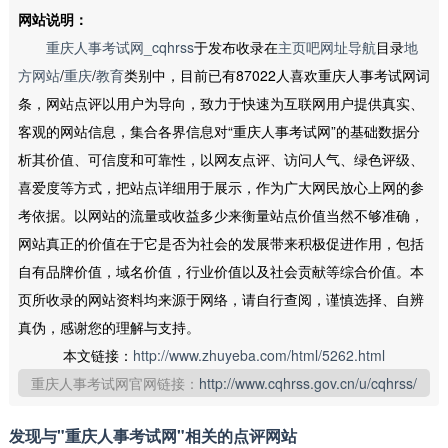
网站说明：
重庆人事考试网_cqhrss
于发布收录在
主页吧网址导航
目录
地
方网站
/
重庆
/
教育
类别中，目前已有87022人喜欢重庆人事考试网词
条，网站点评以用户为导向，致力于快速为互联网用户提供真实、
客观的网站信息，集合各界信息对“重庆人事考试网”的基础数据分
析其价值、可信度和可靠性，以网友点评、访问人气、绿色评级、
喜爱度等方式，把站点详细用于展示，作为广大网民放心上网的参
考依据。以网站的流量或收益多少来衡量站点价值当然不够准确，
网站真正的价值在于它是否为社会的发展带来积极促进作用，包括
自有品牌价值，域名价值，行业价值以及社会贡献等综合价值。本
页所收录的网站资料均来源于网络，请自行查阅，谨慎选择、自辨
真伪，感谢您的理解与支持。
本文链接：
http://www.zhuyeba.com/html/5262.html
重庆人事考试网官网链接：
http://www.cqhrss.gov.cn/u/cqhrss/
发现与"重庆人事考试网"相关的点评网站