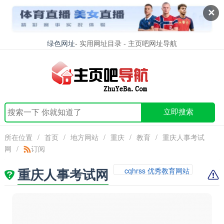
✕
绿色网址
- 实用网址目录 - 主页吧网址导航
立即搜索
所在位置
/
首页
/
地方网站
/
重庆
/
教育
/
重庆人事考试
网
/
订阅
重庆人事考试网
cqhrss 优秀教育网站