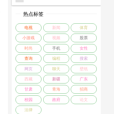
>
热点标签
电视
新闻
体育
小游戏
视频
股票
时尚
手机
女性
查询
编程
搜索
网页
聊天
壁纸
西藏
新疆
广东
甘肃
青海
招商
校园
政府
论文
法律