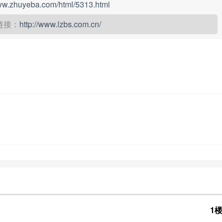
www.zhuyeba.com/html/5313.html
链接：
http://www.lzbs.com.cn/
1