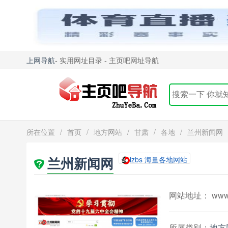
上网导航
- 实用网址目录 - 主页吧网址导航
所在位置
/
首页
/
地方网站
/
甘肃
/
各地
/
兰州新闻网
兰州新闻网
lzbs 海量各地网站
网站地址： www.l
所属类别：
地方