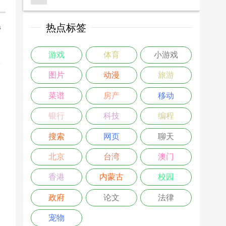
热点标签
楼
>
游戏
体育
小游戏
图片
动漫
旅游
菜谱
房产
移动
银行
科技
编程
搜索
网页
聊天
北京
台湾
澳门
香港
内蒙古
校园
政府
论文
法律
宠物