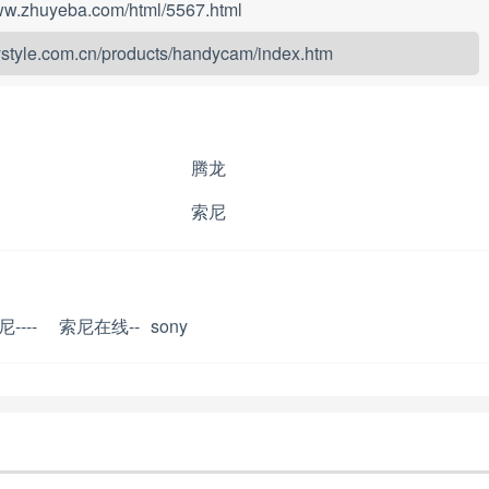
www.zhuyeba.com/html/5567.html
ystyle.com.cn/products/handycam/index.htm
腾龙
索尼
----
索尼在线--
sony