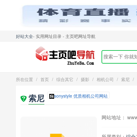
好站大全
- 实用网址目录 - 主页吧网址导航
所在位置
/
首页
/
综合其它
/
摄影
/
相机公司
/
索尼
/
索尼
sonystyle 优质相机公司网站
网站地址： www.so
所属类别：
综合