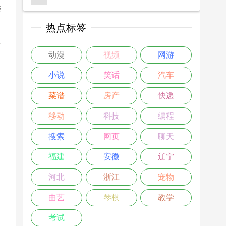
楼
热点标签
>
动漫
视频
网游
小说
笑话
汽车
菜谱
房产
快递
移动
科技
编程
搜索
网页
聊天
福建
安徽
辽宁
河北
浙江
宠物
曲艺
琴棋
教学
考试