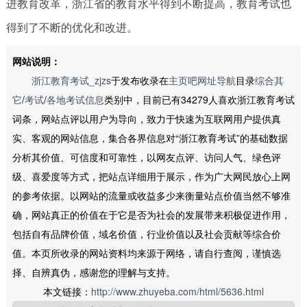
进教育改革，浙江省的教育水平得到不断提高，教育考试也
得到了不断的优化和改进。
网站说明：
浙江教育考试_zjzs
于发布收录在
主页吧网址导航
目录
综合其
它
/
考试
/
各地考试信息
类别中，目前已有34279人喜欢浙江教育考试
词条，网站点评以用户为导向，致力于快速为互联网用户提供真
实、客观的网站信息，集合各界信息对“浙江教育考试”的基础数据
分析其价值、可信度和可靠性，以网友点评、访问人气、绿色评
级、喜爱度等方式，把站点详细用于展示，作为广大网民放心上网
的参考依据。以网站的流量或收益多少来衡量站点价值当然不够准
确，网站真正的价值在于它是否为社会的发展带来积极促进作用，
包括自有品牌价值，域名价值，行业价值以及社会贡献等综合价
值。本页所收录的网站资料均来源于网络，请自行查阅，谨慎选
择、自辨真伪，感谢您的理解与支持。
本文链接：
http://www.zhuyeba.com/html/5636.html