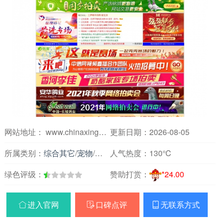
网站地址： www.chinaxinge.com
更新日期：2026-08-05
所属类别：
综合其它
/
宠物
/
其他
人气热度：
130℃
绿色评级：
赞助打赏：
*24.00
进入官网
口碑点评
无联系方式


