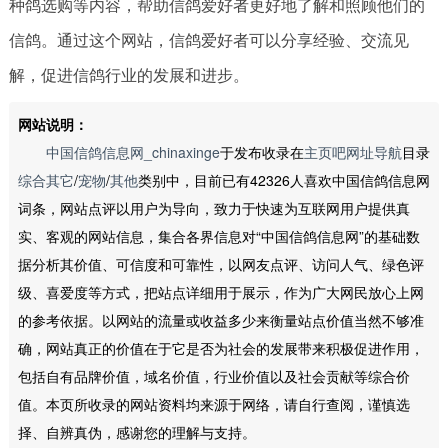
种鸽选购等内容，帮助信鸽爱好者更好地了解和照顾他们的
信鸽。通过这个网站，信鸽爱好者可以分享经验、交流见
解，促进信鸽行业的发展和进步。
网站说明：
中国信鸽信息网_chinaxinge
于发布收录在
主页吧网址导航
目录
综合其它
/
宠物
/
其他
类别中，目前已有42326人喜欢中国信鸽信息网
词条，网站点评以用户为导向，致力于快速为互联网用户提供真
实、客观的网站信息，集合各界信息对“中国信鸽信息网”的基础数
据分析其价值、可信度和可靠性，以网友点评、访问人气、绿色评
级、喜爱度等方式，把站点详细用于展示，作为广大网民放心上网
的参考依据。以网站的流量或收益多少来衡量站点价值当然不够准
确，网站真正的价值在于它是否为社会的发展带来积极促进作用，
包括自有品牌价值，域名价值，行业价值以及社会贡献等综合价
值。本页所收录的网站资料均来源于网络，请自行查阅，谨慎选
择、自辨真伪，感谢您的理解与支持。