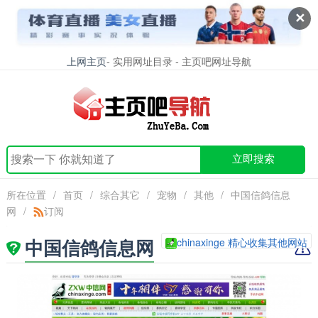
✕
上网主页
- 实用网址目录 - 主页吧网址导航
立即搜索
所在位置
/
首页
/
综合其它
/
宠物
/
其他
/
中国信鸽信息
网
/
订阅
中国信鸽信息网
chinaxinge 精心收集其他网站