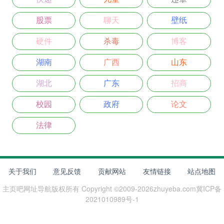
股票
聊天
壁纸
硬件
杀毒
博客
湖南
广西
山东
湖北
广东
招商
校园
政府
论文
法律
关于我们
意见反馈
贡献网站
友情链接
站点地图
主页吧网址导航
版权所有 Copyright ©2009-
2026
zhuyeba.com
冀ICP备
2021010989号-1