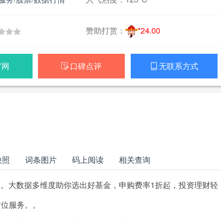
赞助打赏：
*24.00
官网
口碑点评
无联系方式


快照
词条图片
码上阅读
相关查询
台。大数据多维度助你选出好基金，申购费率1折起，投资理财轻
方位服务。。