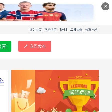
✕
设为主页
网站快审
TAGS
工具大全
收藏本站
搜索

立即发布
<
>