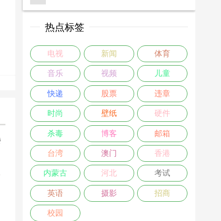
热点标签
电视
新闻
体育
音乐
视频
儿童
快递
股票
违章
时尚
壁纸
硬件
杀毒
博客
邮箱
楼
台湾
澳门
香港
>
内蒙古
河北
考试
英语
摄影
招商
校园