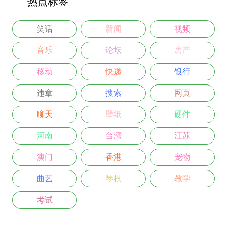
热点标签
笑话
新闻
视频
音乐
论坛
房产
移动
快递
银行
违章
搜索
网页
聊天
壁纸
硬件
河南
台湾
江苏
澳门
香港
宠物
曲艺
琴棋
教学
考试