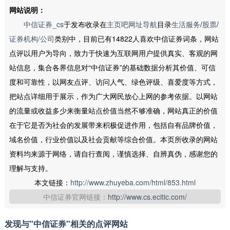
网站说明：
中信证券_cs
于发布收录在
主页吧网址导航
目录
生活服务
/
股票
/
证券机构/公司
类别中，目前已有14822人喜欢中信证券词条，网站
点评以用户为导向，致力于快速为互联网用户提供真实、客观的网
站信息，集合各界信息对“中信证券”的基础数据分析其价值、可信
度和可靠性，以网友点评、访问人气、绿色评级、喜爱度等方式，
把站点详细用于展示，作为广大网民放心上网的参考依据。以网站
的流量或收益多少来衡量站点价值当然不够准确，网站真正的价值
在于它是否为社会的发展带来积极促进作用，包括自有品牌价值，
域名价值，行业价值以及社会贡献等综合价值。本页所收录的网站
资料均来源于网络，请自行查阅，谨慎选择、自辨真伪，感谢您的
理解与支持。
本文链接：
http://www.zhuyeba.com/html/853.html
中信证券官网链接：
http://www.cs.ecitic.com/
发现与"中信证券"相关的点评网站