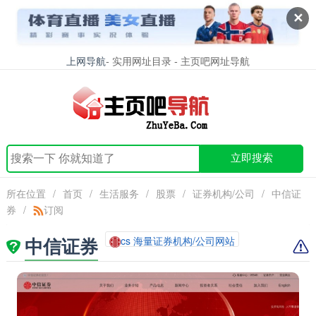
✕
上网导航
- 实用网址目录 - 主页吧网址导航
立即搜索
所在位置
/
首页
/
生活服务
/
股票
/
证券机构/公司
/
中信证
券
/
订阅
中信证券
cs 海量证券机构/公司网站