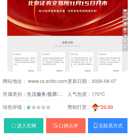
网站地址： www.cs.ecitic.com
更新日期：2026-08-07
所属类别：
生活服务
/
股票
/
证券机构/公司
人气热度：
170℃
绿色评级：
赞助打赏：
*22.00
进入官网
口碑点评
无联系方式


