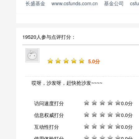
长盛基金
www.csfunds.com.cn
基金公司
csf
19520人参与点评打分：
5
.0分
哎呀，沙发呀，赶快抢沙发~~~~
访问速度打分
0
.0分
信息权威打分
0
.0分
互动性打分
0
.0分
使用体验打分
0
.0分