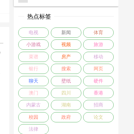
热点标签
电视
新闻
体育
小游戏
视频
旅游
楼
菜谱
房产
移动
>
银行
搜索
网页
聊天
壁纸
硬件
澳门
四川
香港
内蒙古
湖南
招商
校园
政府
论文
法律