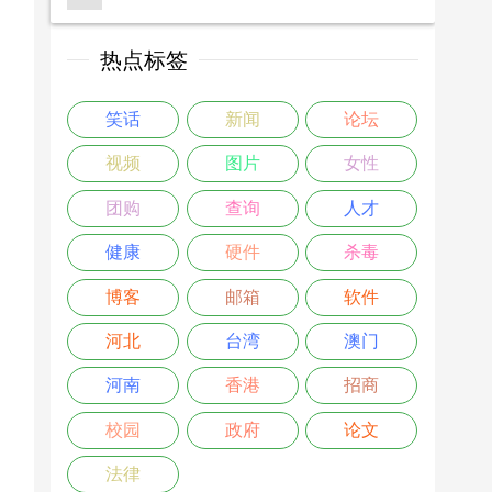
热点标签
笑话
新闻
论坛
视频
图片
女性
团购
查询
人才
健康
硬件
杀毒
博客
邮箱
软件
河北
台湾
澳门
河南
香港
招商
校园
政府
论文
法律