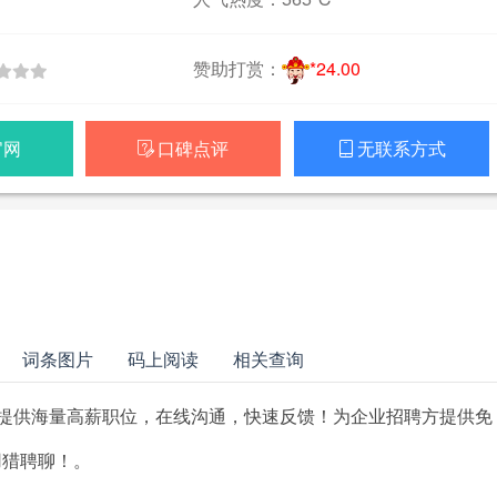
赞助打赏：
*24.00
官网
口碑点评
无联系方式


词条图片
码上阅读
相关查询
提供海量高薪职位，在线沟通，快速反馈！为企业招聘方提供免
用猎聘聊！。