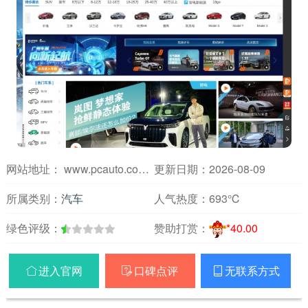
网站地址： www.pcauto.com.cn
更新日期：2026-08-09
所属类别：
汽车
人气热度：
693℃
绿色评级：
赞助打赏：
*40.00
进入官网
口碑点评
无联系方式


