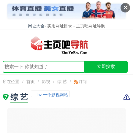
✕
网址大全
- 实用网址目录 - 主页吧网址导航
立即搜索
所在位置
/
首页
/
影视
/
综 艺
/
订阅
综 艺
hz 一个影视网站