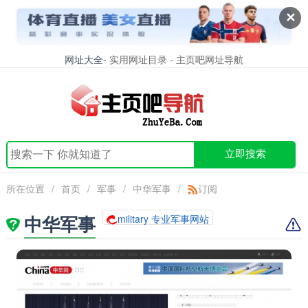
✕
网址大全
- 实用网址目录 - 主页吧网址导航
立即搜索
所在位置
/
首页
/
军事
/
中华军事
/
订阅
中华军事
military 专业军事网站