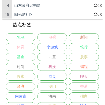
14
山东政府采购网
0.0
15
阳光岛社区
0.0
热点标签
NBA
电视
新闻
体育
小游戏
银行
基金
儿童
股票
时尚
科技
编程
搜索
网页
聊天
台湾
澳门
香港
内蒙古
海南
招商