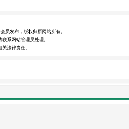
m)，或有会员发布，版权归原网站所有。
，请联系网站管理员处理。
担相关法律责任。
贡献网站
友情链接
站点地图
009-
2026
zhuyeba.com
冀ICP备2021010989号-1