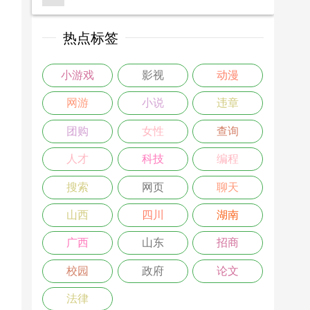
热点标签
小游戏
影视
动漫
网游
小说
违章
团购
女性
查询
人才
科技
编程
搜索
网页
聊天
山西
四川
湖南
广西
山东
招商
校园
政府
论文
法律