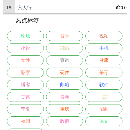
15
六人行
0.0
热点标签
论坛
音乐
视频
小说
NBA
手机
女性
查询
健康
彩票
硬件
杀毒
博客
邮箱
软件
甘肃
青海
北京
宁夏
重庆
招商
校园
政府
论文