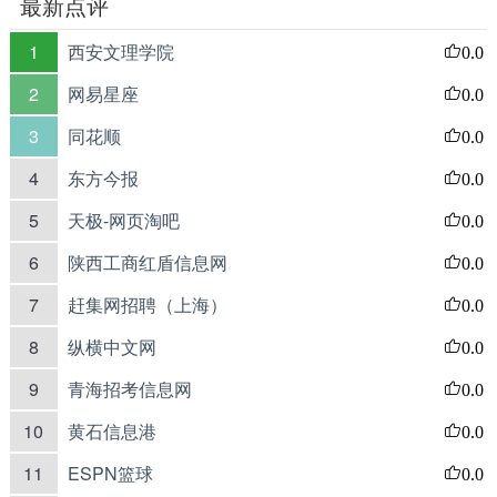
最新点评
1
西安文理学院
0.0
2
网易星座
0.0
3
同花顺
0.0
4
东方今报
0.0
5
天极-网页淘吧
0.0
6
陕西工商红盾信息网
0.0
7
赶集网招聘（上海）
0.0
8
纵横中文网
0.0
9
青海招考信息网
0.0
10
黄石信息港
0.0
11
ESPN篮球
0.0