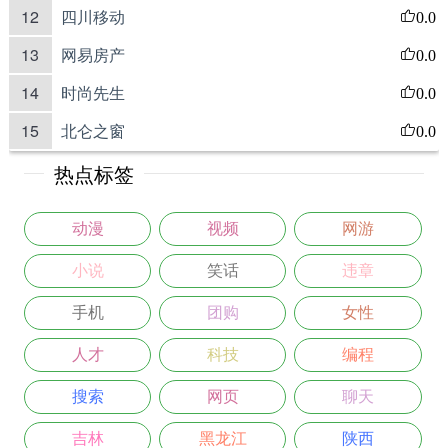
12
四川移动
0.0
13
网易房产
0.0
14
时尚先生
0.0
15
北仑之窗
0.0
热点标签
动漫
视频
网游
小说
笑话
违章
手机
团购
女性
人才
科技
编程
搜索
网页
聊天
吉林
黑龙江
陕西