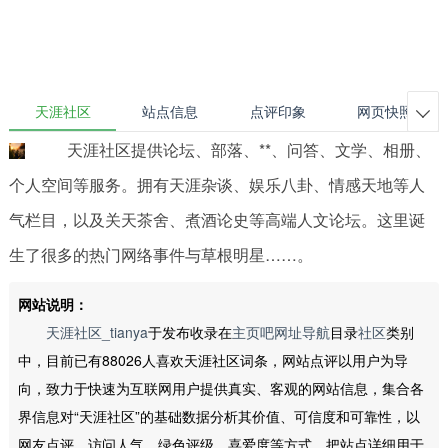
天涯社区
站点信息
点评印象
网页快照

天涯社区提供论坛、部落、**、问答、文学、相册、
个人空间等服务。拥有天涯杂谈、娱乐八卦、情感天地等人
气栏目，以及关天茶舍、煮酒论史等高端人文论坛。这里诞
生了很多的热门网络事件与草根明星……。
网站说明：
天涯社区_tianya
于发布收录在
主页吧网址导航
目录
社区
类别
中，目前已有88026人喜欢天涯社区词条，网站点评以用户为导
向，致力于快速为互联网用户提供真实、客观的网站信息，集合各
界信息对“天涯社区”的基础数据分析其价值、可信度和可靠性，以
网友点评、访问人气、绿色评级、喜爱度等方式，把站点详细用于