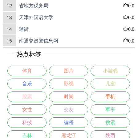
12
省地方税务局
0.0
13
天津外国语大学
0.0
14
逛街
0.0
15
南通交巡警信息网
0.0
热点标签
体育
图片
小游戏
音乐
影视
儿童
股票
时尚
手机
女性
交友
军事
科技
编程
搜索
吉林
黑龙江
陕西