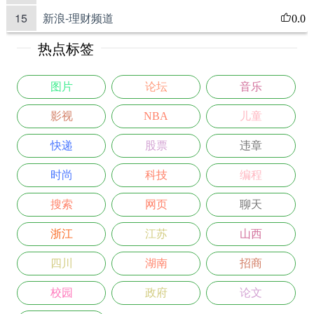
15
新浪-理财频道
0.0
热点标签
图片
论坛
音乐
影视
NBA
儿童
快递
股票
违章
时尚
科技
编程
搜索
网页
聊天
浙江
江苏
山西
四川
湖南
招商
校园
政府
论文