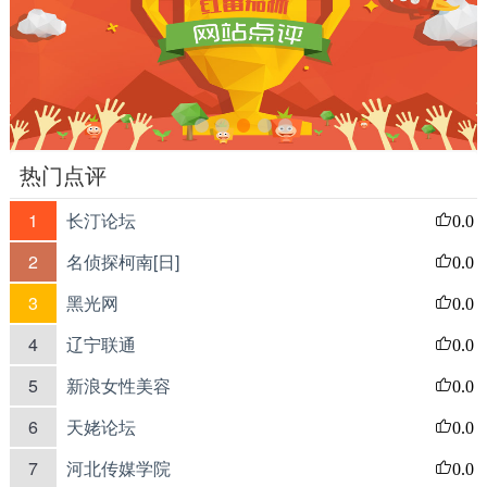
热门点评
1
长汀论坛
0.0
2
名侦探柯南[日]
0.0
3
黑光网
0.0
4
辽宁联通
0.0
5
新浪女性美容
0.0
6
天姥论坛
0.0
7
河北传媒学院
0.0